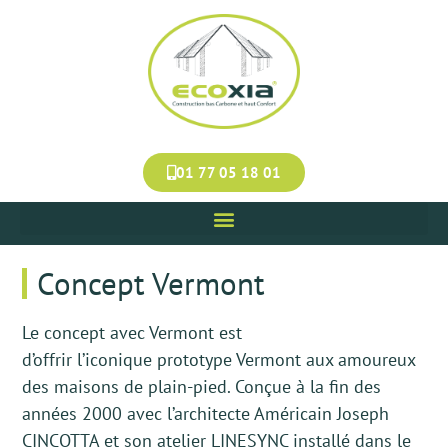
Panneau de gestion des cookies
01 77 05 18 01
Concept Vermont
Le
c
oncept
avec Ver
mont
est
d
’offrir
l’iconique
prototype Vermont aux amoureux
des maisons de plain-pied.
Conçue à la fin des
années 2000 avec l’architecte Américain Joseph
CINCOTTA et son atelier LINESYNC
installé dans le