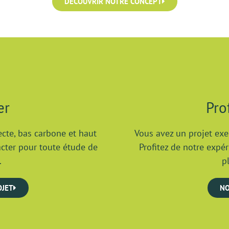
DÉCOUVRIR NOTRE CONCEPT
er
Pro
cte, bas carbone et haut
Vous avez un projet exe
acter pour toute étude de
Profitez de notre exp
.
p
OJET
NO