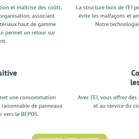
ion et maîtrise des coûts,
La structure bois de l’EI p
’organisation, associant
évite les malfaçons et am
matériaux haut de gamme
Notre technologie s
ui permet un retour sur
nt.
sitive
Co
le
permet une consommation
Avec l’EI, vous offrez d
ce raisonnable de panneaux
et au service du c
er vers le BEPOS.