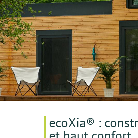
Le spécialis
ecoXia® : const
Bas Carbone 
et haut confort